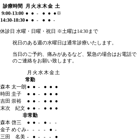
診療時間
月
火
水
木
金
土
9:00-13:00
●
●
-
●
●
●※
14:30-18:30
●
●
-
●
●
-
休診日
水曜・日曜・祝日
※土曜は14:30まで
祝日のある週の水曜日
は通常診療いたします。
当日のご予約、痛みがあるなど、緊急の場合
はお電話で
のご連絡をお願い致します。
月
火
水
木
金
土
常勤
森本 太一朗
●
●
-
●
●
●
時田 圭子
●
●
-
●
●
●
吉田 崇裕
●
●
-
●
●
●
末次 紀文
●
●
-
●
●
●
非常勤
森本 啓三
●
●
-
●
-
-
金子 めぐみ
-
-
-
-
●
-
三田 名美
-
●
-
-
-
●