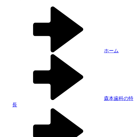
ホーム
森本歯科の特
長