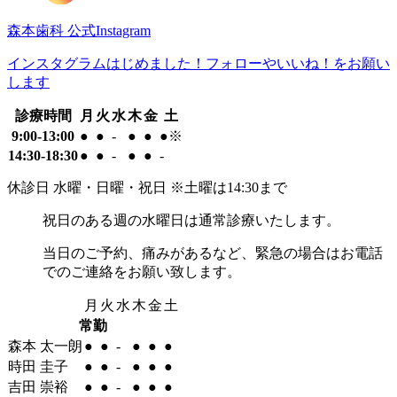
森本歯科 公式Instagram
インスタグラムはじめました！
フォローやいいね！をお願い
します
診療時間
月
火
水
木
金
土
9:00-13:00
●
●
-
●
●
●※
14:30-18:30
●
●
-
●
●
-
休診日
水曜・日曜・祝日
※土曜は14:30まで
祝日のある週の水曜日
は通常診療いたします。
当日のご予約、痛みがあるなど、緊急の場合
はお電話
でのご連絡をお願い致します。
月
火
水
木
金
土
常勤
森本 太一朗
●
●
-
●
●
●
時田 圭子
●
●
-
●
●
●
吉田 崇裕
●
●
-
●
●
●