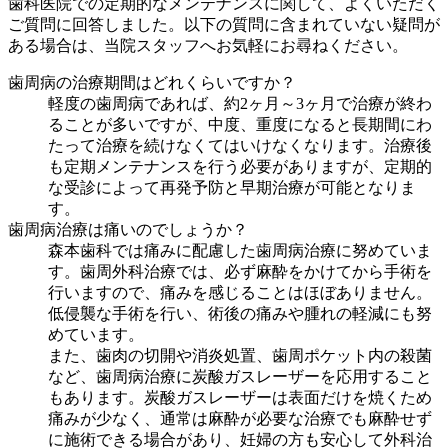
歯科医院での定期的なメンテナンスに関して、よくいただく
ご質問に回答しました。以下の質問に含まれていない疑問が
ある場合は、当院スタッフへお気軽にお尋ねください。
歯周病の治療期間はどれくらいですか？
軽度の歯周病であれば、約2ヶ月～3ヶ月で治療が終わ
ることが多いですが、中度、重度になると長期間にわ
たって治療を続けなくてはいけなくなります。治療後
も定期メンテナンスを行う必要がありますが、定期的
な受診によって再発予防と早期治療が可能となりま
す。
歯周病治療は痛いのでしょうか？
森本歯科では痛みに配慮した歯周病治療に努めていま
す。歯周外科治療では、必ず麻酔をかけてから手術を
行いますので、痛みを感じることはほぼありません。
低侵襲な手術を行い、術後の痛みや腫れの軽減にも努
めています。
また、歯肉の切開や消炎処置、歯周ポケット内の殺菌
など、歯周病治療に炭酸ガスレーザーを応用すること
もあります。炭酸ガスレーザーは表面だけを焼くため
痛みが少なく、通常は麻酔が必要な治療でも麻酔せず
に施術できる場合があり、妊婦の方も安心して外科治