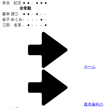
末次 紀文
●
●
-
●
●
●
非常勤
森本 啓三
●
●
-
●
-
-
金子 めぐみ
-
-
-
-
●
-
三田 名美
-
●
-
-
-
●
ホーム
森本歯科の