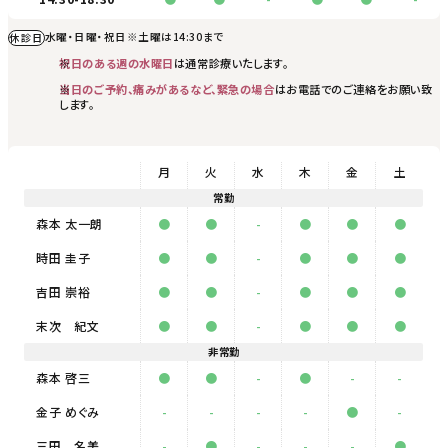
水曜・日曜・祝日
※土曜は14:30まで
休診日
祝日のある週の水曜日
は通常診療いたします。
当日のご予約、痛みがあるなど、緊急の場合
はお電話でのご連絡をお願い致
します。
月
火
水
木
金
土
常勤
森本 太一朗
●
●
-
●
●
●
時田 圭子
●
●
-
●
●
●
吉田 崇裕
●
●
-
●
●
●
末次 紀文
●
●
-
●
●
●
非常勤
森本 啓三
●
●
-
●
-
-
金子 めぐみ
-
-
-
-
●
-
三田 名美
-
●
-
-
-
●