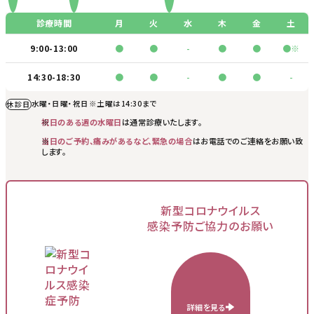
診療時間
月
火
水
木
金
土
9:00-13:00
●
●
-
●
●
●※
14:30-18:30
●
●
-
●
●
-
水曜・日曜・祝日
※土曜は14:30まで
休診日
祝日のある週の水曜日
は通常診療いたします。
当日のご予約、痛みがあるなど、緊急の場合
はお電話でのご連絡をお願い致
します。
新型コロナウイルス
感染予防ご協力のお願い
詳細を見る