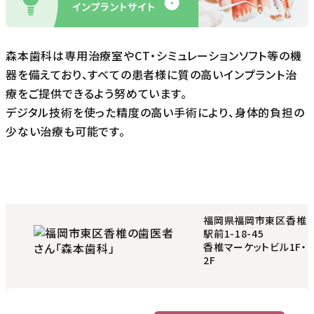
2023/12/18
2025/01/25
アナトミー2 もう一度確認したい
動画配信のご案内です
インプラント臨床のための解剖
森本歯科は専用治療室やCT・シミュレーションソフト等の機
講演会情報
器を備えており、すべての患者様に質の高いインプラント治
医学論文・著作
療をご提供できるよう努めています。
2024/10/01
デジタル技術を使った精度の高い手術により、身体的負担の
2023/12/14
ENVISTA学会を終えて
少ない治療も可能です。
アライナー矯正歯科治療
講演会情報
CLEAR ALIGNER TECHNIQUE
医学論文・著作
福岡県福岡市東区香椎
講演会情報一覧
駅前1-18-45
香椎マーケットビル1F・
2F
医学論文・著作一覧