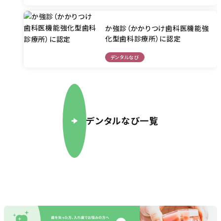
か強診（かかりつけ歯科医機能強
化型歯科診療所）に認定
デンタルなび
デンタルなび一覧
2024/07/13
2025/02/06
院長著作本が！ベストセラー１位！
講演のお知らせ
医学論文・著作
講演会情報